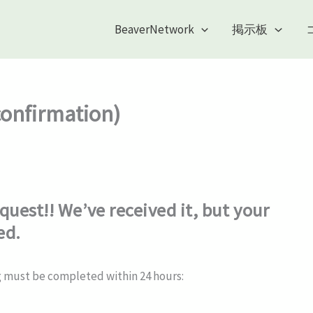
BeaverNetwork
掲示板
confirmation)
uest!! We’ve received it, but your
ed.
ng must be completed within 24 hours: