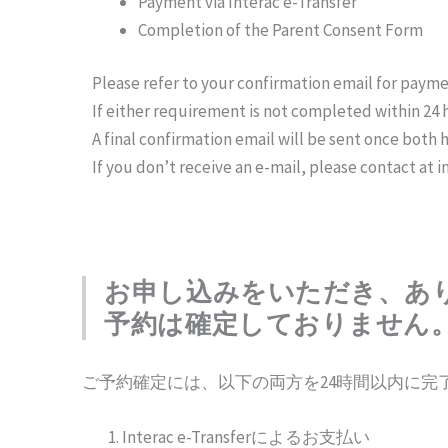
Payment via Interac e-Transfer
Completion of the Parent Consent Form
Please refer to your confirmation email for payme
If either requirement is not completed within 24 
A final confirmation email will be sent once both 
If you don’t receive an e-mail, please contact a
お申し込みをいただき、あ
予約は確定しておりません
ご予約確定には、以下の両方を24時間以内に完
Interac e-Transferによるお支払い