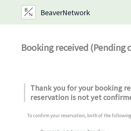
Skip
BeaverNetwork
to
content
Booking received (Pending 
Thank you for your booking req
reservation is not yet confirm
To confirm your reservation, both of the followi