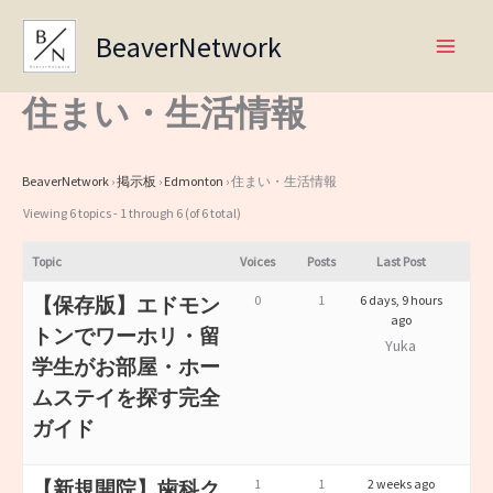
Skip
BeaverNetwork
to
content
住まい・生活情報
BeaverNetwork
›
掲示板
›
Edmonton
›
住まい・生活情報
Viewing 6 topics - 1 through 6 (of 6 total)
Topic
Voices
Posts
Last Post
0
1
6 days, 9 hours
【保存版】エドモン
ago
トンでワーホリ・留
Yuka
学生がお部屋・ホー
ムステイを探す完全
ガイド
1
1
2 weeks ago
【新規開院】歯科ク