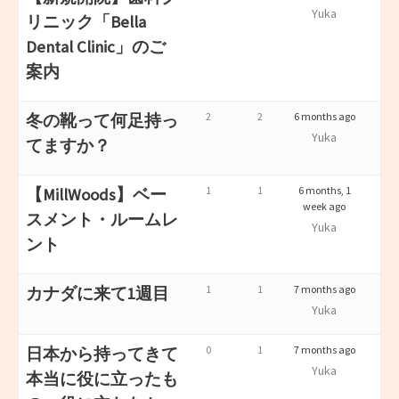
Yuka
リニック「Bella
Dental Clinic」のご
案内
2
2
6 months ago
冬の靴って何足持っ
Yuka
てますか？
1
1
6 months, 1
【MillWoods】ベー
week ago
スメント・ルームレ
Yuka
ント
1
1
7 months ago
カナダに来て1週目
Yuka
0
1
7 months ago
日本から持ってきて
Yuka
本当に役に立ったも