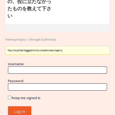
の、役に立たなかっ
たものを教えて下さ
い
Viewing 6 topics - 1 through 6 (of 6 total)
You must be logged in to create new topics.
Username:
Password:
Keep me signed in
Log In