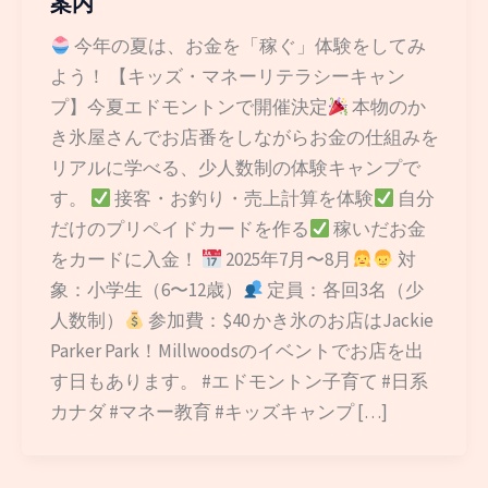
案内
今年の夏は、お金を「稼ぐ」体験をしてみ
よう！ 【キッズ・マネーリテラシーキャン
プ】今夏エドモントンで開催決定
本物のか
き氷屋さんでお店番をしながらお金の仕組みを
リアルに学べる、少人数制の体験キャンプで
す。
接客・お釣り・売上計算を体験
自分
だけのプリペイドカードを作る
稼いだお金
をカードに入金！
2025年7月〜8月
対
象：小学生（6〜12歳）
定員：各回3名（少
人数制）
参加費：$40 かき氷のお店はJackie
Parker Park！Millwoodsのイベントでお店を出
す日もあります。 #エドモントン子育て #日系
カナダ #マネー教育 #キッズキャンプ […]