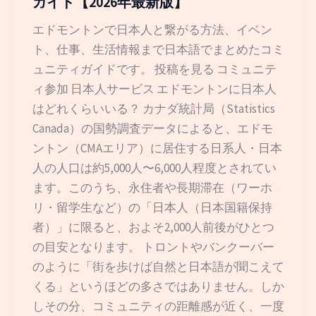
ガイド【2026年最新版】
エドモントンで日本人と繋がる方法、イベン
ト、仕事、生活情報まで日本語でまとめたコミ
ュニティガイドです。 投稿を見る コミュニテ
ィ参加 日本人サービス エドモントンに日本人
はどれくらいいる？ カナダ統計局（Statistics
Canada）の国勢調査データによると、エドモ
ントン（CMAエリア）に居住する日系人・日本
人の人口は約5,000人〜6,000人程度とされてい
ます。このうち、永住者や長期滞在（ワーホ
リ・留学生など）の「日本人（日本国籍保持
者）」に限ると、およそ2,000人前後がひとつ
の目安となります。 トロントやバンクーバー
のように「街を歩けば自然と日本語が聞こえて
くる」というほどの多さではありません。しか
しその分、コミュニティの距離感が近く、一度