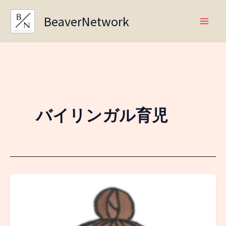
Skip
BeaverNetwork
to
content
バイリンガル育児