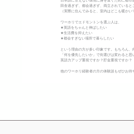
日本語に甘えない環境に身を置くために都市
田舎過ぎず、都会過ぎず、両立されていると
（実際に住んでみると、室内はどこも暖かい
ワーホリでエドモントンを選ぶ人は、
★英語をちゃんと伸ばしたい
★生活費を抑えたい
★都会すぎない場所で暮らしたい
という理由の方が多い印象です。もちろん、
「何を優先したいか」で街選びは変わると思
英語力アップ重視ですか？貯金重視ですか？
他のワーホリ経験者の方の体験談もぜひお待