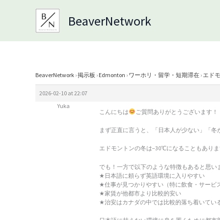
Skip
BeaverNetwork
to
content
BeaverNetwork
›
掲示板
›
Edmonton
›
ワーホリ・留学・短期滞在
›
エド
2026-02-10 at 22:07
Yuka
こんにちは
ご質問ありがとうございます！
まず正直に言うと、「日本人が少ない」「冬が
エドモントンの冬は−30℃になることもあり
でも！一方で以下のような特徴もあると思い
★日本語に頼らず英語環境に入りやすい
★仕事が見つかりやすい（特に飲食・サービ
★家賃が他都市より比較的安い
★治安はカナダの中では比較的落ち着いてい