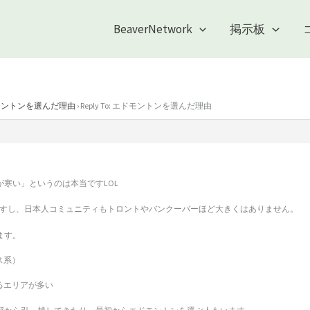
BeaverNetwork
掲示板
モントンを選んだ理由
›
Reply To: エドモントンを選んだ理由
寒い」というのは本当ですLOL
ますし、日本人コミュニティもトロントやバンクーバーほど大きくはありません。
ます。
ス系）
るエリアが多い