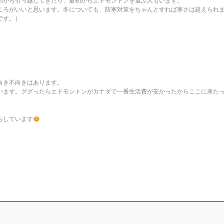
部から引っ越してきたり、最初からエドモントンを選ぶ人もいます。
ころがいいと思います。冬についても、防寒対策をちゃんとすれば寒さは超えられ
です。）
向き不向きはあります。
います。ググったらエドモントンがカナダで一番生活費が安かったからここに来た
ちしています