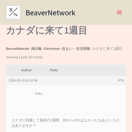
Skip
BeaverNetwork
to
content
カナダに来て1週目
BeaverNetwork
›
掲示板
›
Edmonton
›
住まい・生活情報
›
カナダに来て1週目
Viewing 1 post (of 1 total)
Author
Posts
2026-01-03 at 13:54
#79
Yuka
カナダに到着して最初の1週間、何からやればよかったなあというの
はありますか？