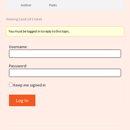
Author
Posts
Viewing 1 post (of 1 total)
You must be logged in to reply to this topic.
Username:
Password:
Keep me signed in
Log In