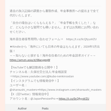
過去の加入記録の調査から書類作成、年金事務所への提出まで全て
代行いたします。
「自分の場合はいくらもらえる？」「年金手帳を失くした！」な
ど、どんな小さな疑問でも構いません。まずはお気軽にお問い合わ
せください。
海外居住者様専用問い合わせフォーム⇒ https://t.co/0cQfyyoVZU
★Kindle から「海外にいても日本の年金はもらえます」2026年5月出
版！
～～知らないと損する！海外在住者のための年金請求ガイド～～
https://amzn.asia/d/06wvgeqW
【YouTubeでも解説動画を公開中！】
チャンネル名：久保社労士法人:年金相談室
⇒https://www.youtube.com/@kubo-nenkinsodan
【インスタグラムでも情報発信中！】
ユーザー名：
@sharoushi_masters⇒https://www.instagram.com/sharoushi_masters
【X（旧Twitter）情報発信中】
アカウント名：@JapanPensionPro ⇒
https://t.co/0cQfyyoVZU
Author
Posts