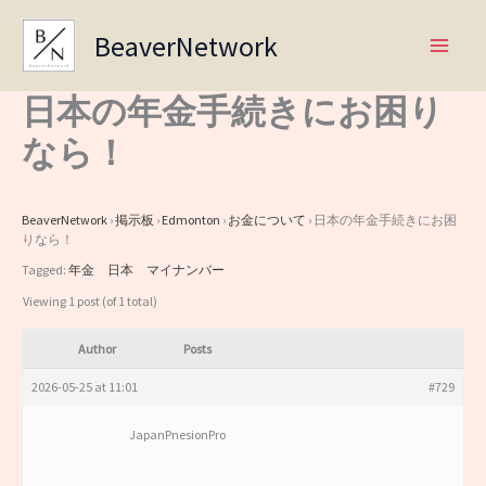
Skip
BeaverNetwork
to
content
日本の年金手続きにお困り
なら！
BeaverNetwork
›
掲示板
›
Edmonton
›
お金について
›
日本の年金手続きにお困
りなら！
Tagged:
年金 日本 マイナンバー
Viewing 1 post (of 1 total)
Author
Posts
2026-05-25 at 11:01
#729
JapanPnesionPro