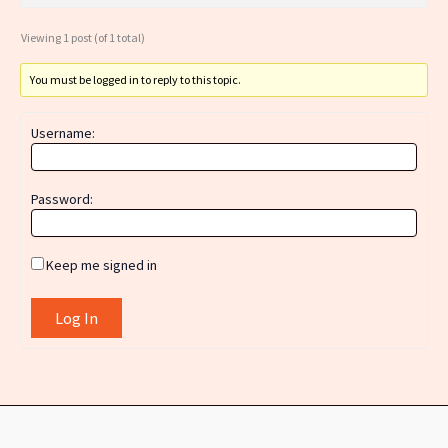
Viewing 1 post (of 1 total)
You must be logged in to reply to this topic.
Username:
Password:
Keep me signed in
Log In